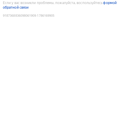
Если у вас возникли проблемы, пожалуйста, воспользуйтесь
формой
обратной связи
9187368836098061909
:
1786169905