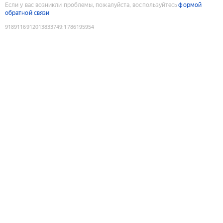
Если у вас возникли проблемы, пожалуйста, воспользуйтесь
формой
обратной связи
9189116912013833749
:
1786195954