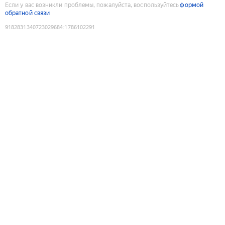
Если у вас возникли проблемы, пожалуйста, воспользуйтесь
формой
обратной связи
9182831340723029684
:
1786102291