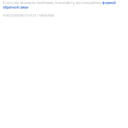
Если у вас возникли проблемы, пожалуйста, воспользуйтесь
формой
обратной связи
9180232655861210133
:
1786063568