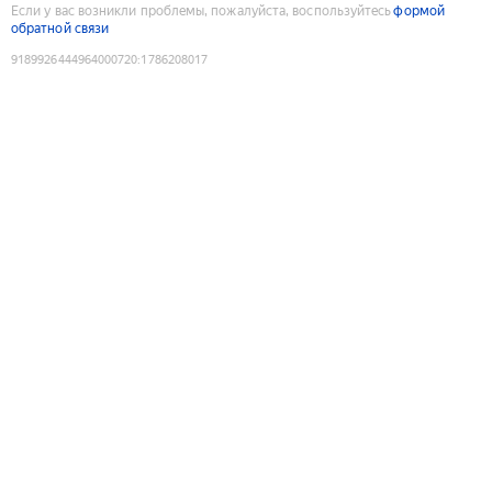
Если у вас возникли проблемы, пожалуйста, воспользуйтесь
формой
обратной связи
9189926444964000720
:
1786208017