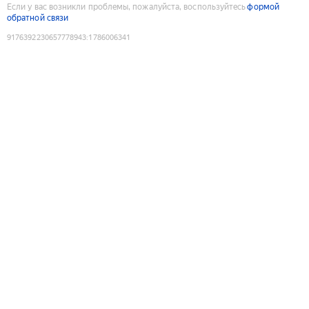
Если у вас возникли проблемы, пожалуйста, воспользуйтесь
формой
обратной связи
9176392230657778943
:
1786006341