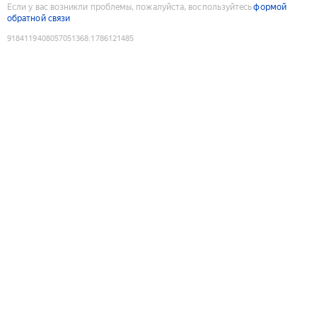
Если у вас возникли проблемы, пожалуйста, воспользуйтесь
формой
обратной связи
9184119408057051368
:
1786121485