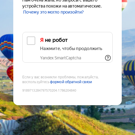
Нам очень жаль, но запросы с вашего
устройства похожи на автоматические.
Почему это могло произойти?
Я не робот
Нажмите, чтобы продолжить
Yandex SmartCaptcha
Если у вас возникли проблемы, пожалуйста,
воспользуйтесь
формой обратной связи
9189713284797570204
:
1786204840