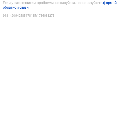
Если у вас возникли проблемы, пожалуйста, воспользуйтесь
формой
обратной связи
9181420942585178115
:
1786081275