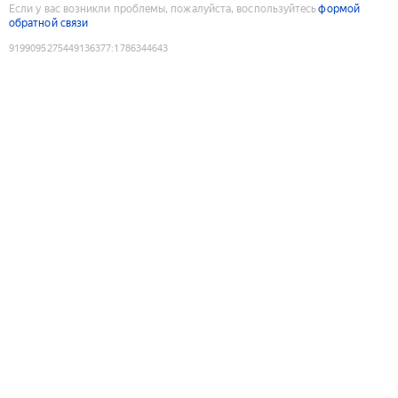
Если у вас возникли проблемы, пожалуйста, воспользуйтесь
формой
обратной связи
9199095275449136377
:
1786344643