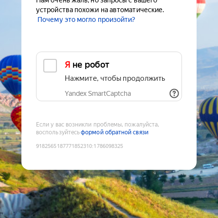
Нам очень жаль, но запросы с вашего
устройства похожи на автоматические.
Почему это могло произойти?
Я не робот
Нажмите, чтобы продолжить
Yandex SmartCaptcha
Если у вас возникли проблемы, пожалуйста,
воспользуйтесь
формой обратной связи
9182565187771852310
:
1786098325