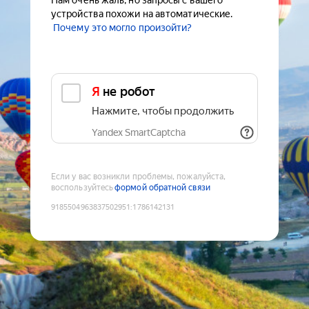
Нам очень жаль, но запросы с вашего
устройства похожи на автоматические.
Почему это могло произойти?
Я не робот
Нажмите, чтобы продолжить
Yandex SmartCaptcha
Если у вас возникли проблемы, пожалуйста,
воспользуйтесь
формой обратной связи
9185504963837502951
:
1786142131