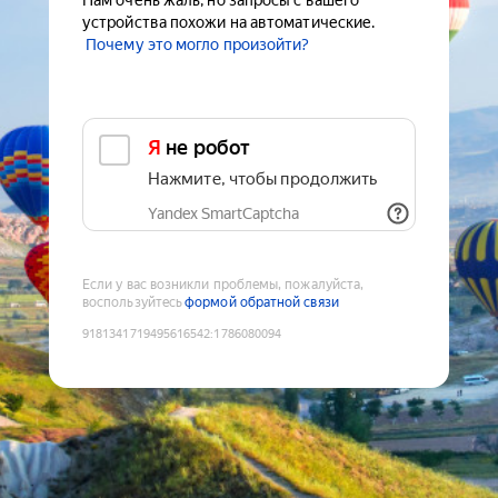
Нам очень жаль, но запросы с вашего
устройства похожи на автоматические.
Почему это могло произойти?
Я не робот
Нажмите, чтобы продолжить
Yandex SmartCaptcha
Если у вас возникли проблемы, пожалуйста,
воспользуйтесь
формой обратной связи
9181341719495616542
:
1786080094