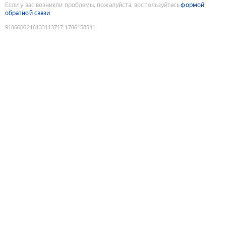
Если у вас возникли проблемы, пожалуйста, воспользуйтесь
формой
обратной связи
9186606216133113717
:
1786158541