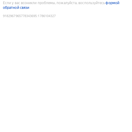
Если у вас возникли проблемы, пожалуйста, воспользуйтесь
формой
обратной связи
9182967965778343695
:
1786104327