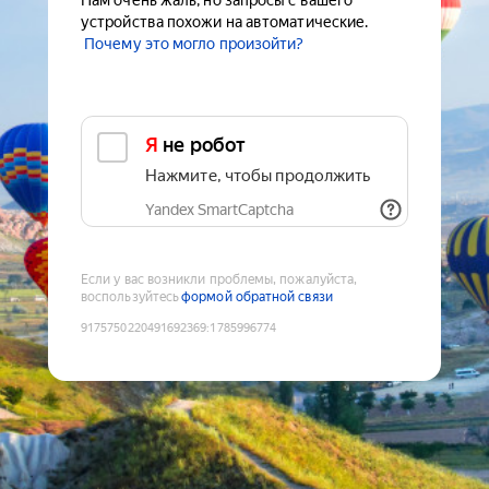
Нам очень жаль, но запросы с вашего
устройства похожи на автоматические.
Почему это могло произойти?
Я не робот
Нажмите, чтобы продолжить
Yandex SmartCaptcha
Если у вас возникли проблемы, пожалуйста,
воспользуйтесь
формой обратной связи
9175750220491692369
:
1785996774