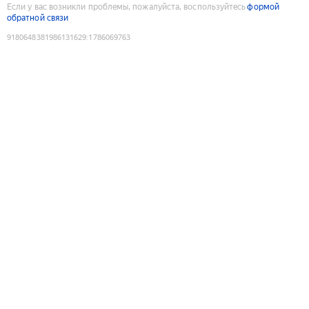
Если у вас возникли проблемы, пожалуйста, воспользуйтесь
формой
обратной связи
9180648381986131629
:
1786069763