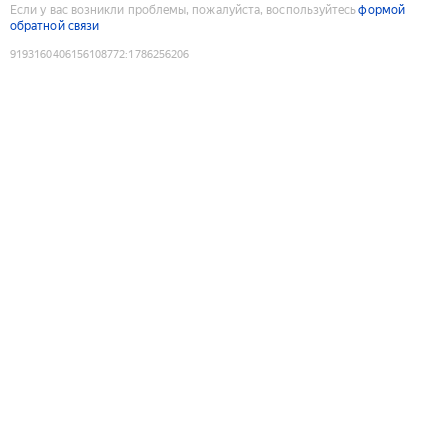
Если у вас возникли проблемы, пожалуйста, воспользуйтесь
формой
обратной связи
9193160406156108772
:
1786256206