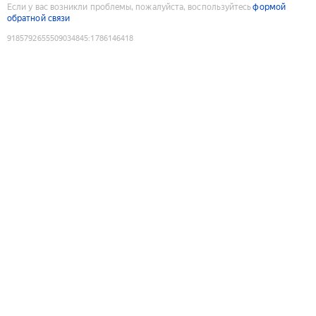
Если у вас возникли проблемы, пожалуйста, воспользуйтесь
формой
обратной связи
9185792655509034845
:
1786146418