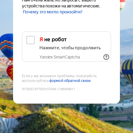
Нам очень жаль, но запросы с вашего
устройства похожи на автоматические.
Почему это могло произойти?
Я не робот
Нажмите, чтобы продолжить
Yandex SmartCaptcha
Если у вас возникли проблемы, пожалуйста,
воспользуйтесь
формой обратной связи
9176557977003157046
:
1786008811