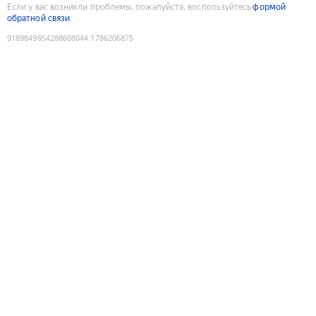
Если у вас возникли проблемы, пожалуйста, воспользуйтесь
формой
обратной связи
9189849854288608044
:
1786206875