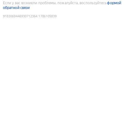
Если у вас возникли проблемы, пожалуйста, воспользуйтесь
формой
обратной связи
9183069446930712364
:
1786105839