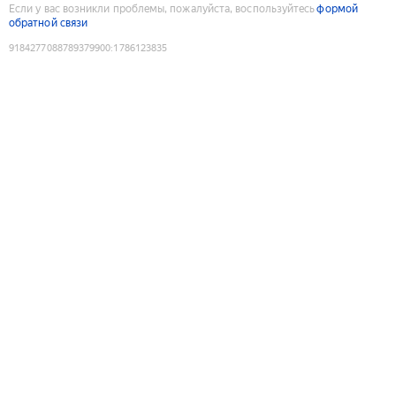
Если у вас возникли проблемы, пожалуйста, воспользуйтесь
формой
обратной связи
9184277088789379900
:
1786123835