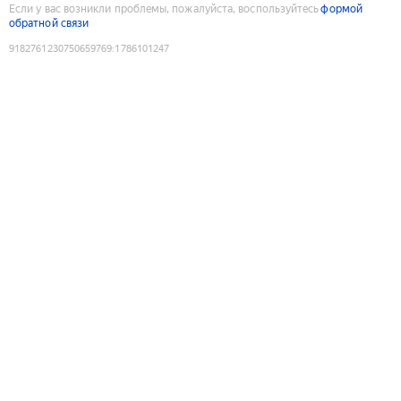
Если у вас возникли проблемы, пожалуйста, воспользуйтесь
формой
обратной связи
9182761230750659769
:
1786101247