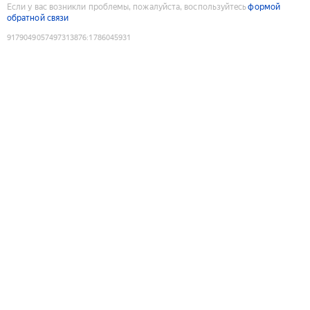
Если у вас возникли проблемы, пожалуйста, воспользуйтесь
формой
обратной связи
9179049057497313876
:
1786045931