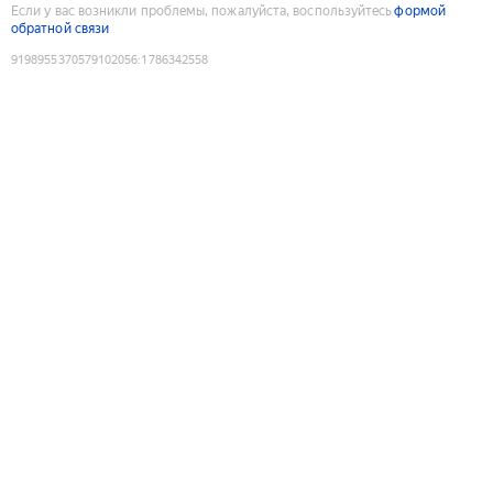
Если у вас возникли проблемы, пожалуйста, воспользуйтесь
формой
обратной связи
9198955370579102056
:
1786342558