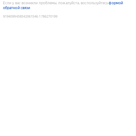
Если у вас возникли проблемы, пожалуйста, воспользуйтесь
формой
обратной связи
9194099458542061546
:
1786270199