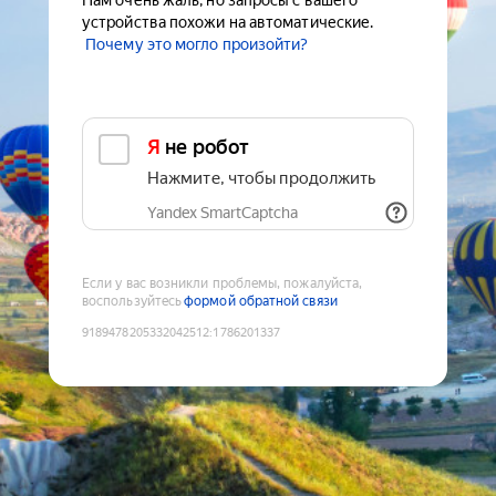
Нам очень жаль, но запросы с вашего
устройства похожи на автоматические.
Почему это могло произойти?
Я не робот
Нажмите, чтобы продолжить
Yandex SmartCaptcha
Если у вас возникли проблемы, пожалуйста,
воспользуйтесь
формой обратной связи
9189478205332042512
:
1786201337