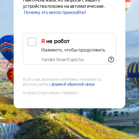
Нам очень жаль, но запросы с вашего
устройства похожи на автоматические.
Почему это могло произойти?
Я не робот
Нажмите, чтобы продолжить
Yandex SmartCaptcha
Если у вас возникли проблемы, пожалуйста,
воспользуйтесь
формой обратной связи
9176000721305139629
:
1786000507