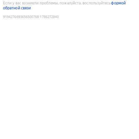
Если у вас возникли проблемы, пожалуйста, воспользуйтесь
формой
обратной связи
9194276693656500768
:
1786272840