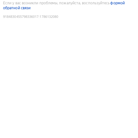
Если у вас возникли проблемы, пожалуйста, воспользуйтесь
формой
обратной связи
9184830455798336017
:
1786132080