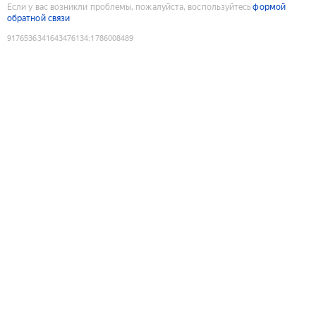
Если у вас возникли проблемы, пожалуйста, воспользуйтесь
формой
обратной связи
9176536341643476134
:
1786008489