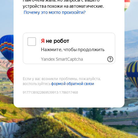
Нам очень жаль, но запросы с вашего
устройства похожи на автоматические.
Почему это могло произойти?
Я не робот
Нажмите, чтобы продолжить
Yandex SmartCaptcha
Если у вас возникли проблемы, пожалуйста,
воспользуйтесь
формой обратной связи
9177138922869539913
:
1786017468