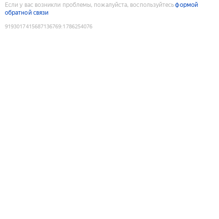
Если у вас возникли проблемы, пожалуйста, воспользуйтесь
формой
обратной связи
9193017415687136769
:
1786254076