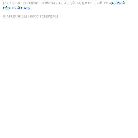
Если у вас возникли проблемы, пожалуйста, воспользуйтесь
формой
обратной связи
9198582261268499927
:
1786336998