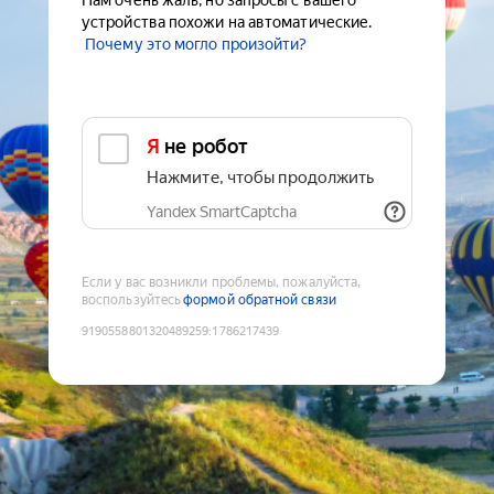
Нам очень жаль, но запросы с вашего
устройства похожи на автоматические.
Почему это могло произойти?
Я не робот
Нажмите, чтобы продолжить
Yandex SmartCaptcha
Если у вас возникли проблемы, пожалуйста,
воспользуйтесь
формой обратной связи
9190558801320489259
:
1786217439