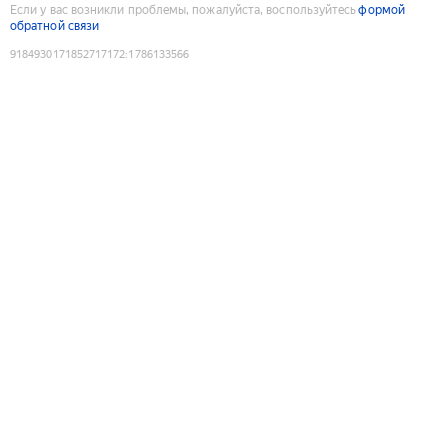
Если у вас возникли проблемы, пожалуйста, воспользуйтесь
формой
обратной связи
9184930171852717172
:
1786133566