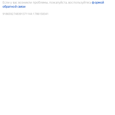
Если у вас возникли проблемы, пожалуйста, воспользуйтесь
формой
обратной связи
9186592748391371144
:
1786158341