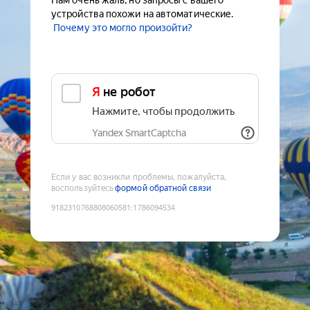
Нам очень жаль, но запросы с вашего
устройства похожи на автоматические.
Почему это могло произойти?
Я не робот
Нажмите, чтобы продолжить
Yandex SmartCaptcha
Если у вас возникли проблемы, пожалуйста,
воспользуйтесь
формой обратной связи
9182310768808060581
:
1786094534