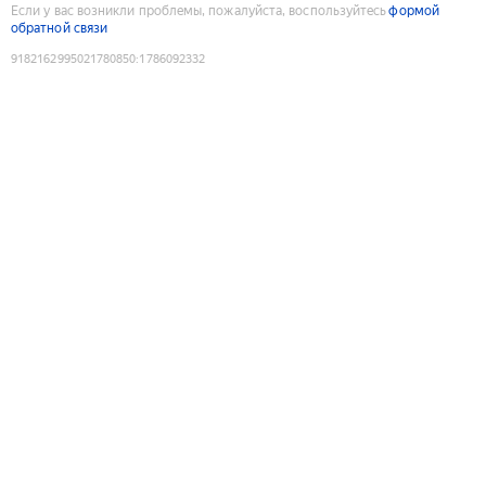
Если у вас возникли проблемы, пожалуйста, воспользуйтесь
формой
обратной связи
9182162995021780850
:
1786092332