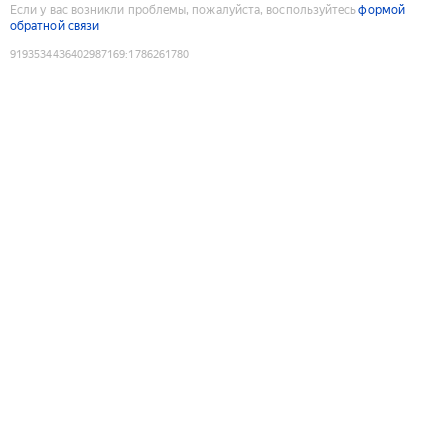
Если у вас возникли проблемы, пожалуйста, воспользуйтесь
формой
обратной связи
9193534436402987169
:
1786261780