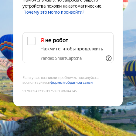
Нам очень жаль, но запросы с вашего
устройства похожи на автоматические.
Почему это могло произойти?
Я не робот
Нажмите, чтобы продолжить
Yandex SmartCaptcha
Если у вас возникли проблемы, пожалуйста,
воспользуйтесь
формой обратной связи
9178969472359117589
:
1786044745