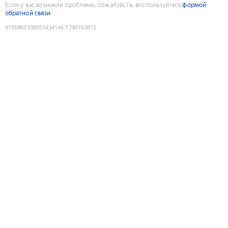
Если у вас возникли проблемы, пожалуйста, воспользуйтесь
формой
обратной связи
9186960108553434146
:
1786163815