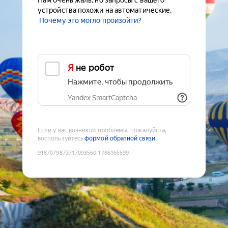
Нам очень жаль, но запросы с вашего
устройства похожи на автоматические.
Почему это могло произойти?
Я не робот
Нажмите, чтобы продолжить
Yandex SmartCaptcha
Если у вас возникли проблемы, пожалуйста,
воспользуйтесь
формой обратной связи
9187079873717093560
:
1786165599