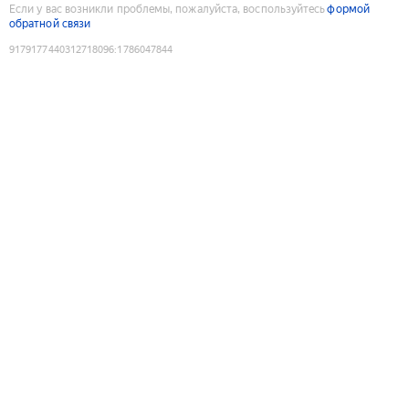
Если у вас возникли проблемы, пожалуйста, воспользуйтесь
формой
обратной связи
9179177440312718096
:
1786047844