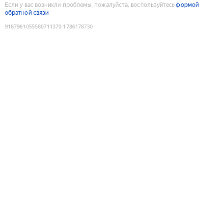
Если у вас возникли проблемы, пожалуйста, воспользуйтесь
формой
обратной связи
9187961055580711370
:
1786178730