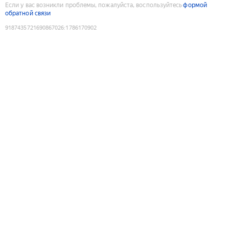
Если у вас возникли проблемы, пожалуйста, воспользуйтесь
формой
обратной связи
9187435721690867026
:
1786170902