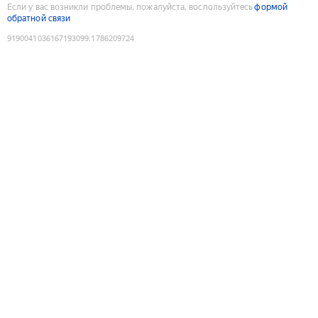
Если у вас возникли проблемы, пожалуйста, воспользуйтесь
формой
обратной связи
9190041036167193099
:
1786209724