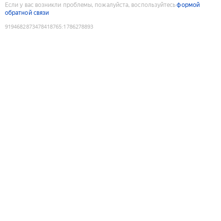
Если у вас возникли проблемы, пожалуйста, воспользуйтесь
формой
обратной связи
9194682873478418765
:
1786278893