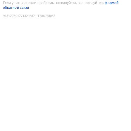
Если у вас возникли проблемы, пожалуйста, воспользуйтесь
формой
обратной связи
9181207017713216871
:
1786078087